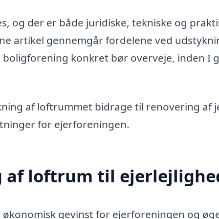
og der er både juridiske, tekniske og prakt
enne artikel gennemgår fordelene ved udstykni
boligforening konkret bør overveje, inden I g
ing af loftrummet bidrage til renovering af j
inger for ejerforeningen.
af loftrum til ejerlejligh
 økonomisk gevinst for ejerforeningen og øg