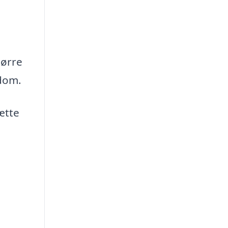
tørre
ndom.
ætte