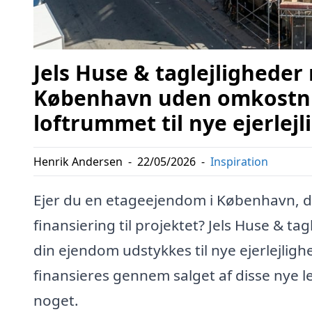
Jels Huse & taglejligheder
København uden omkostni
loftrummet til nye ejerlej
Henrik Andersen
-
22/05/2026
-
Inspiration
Ejer du en etageejendom i København, d
finansiering til projektet? Jels Huse & ta
din ejendom udstykkes til nye ejerlejli
finansieres gennem salget af disse nye l
noget.