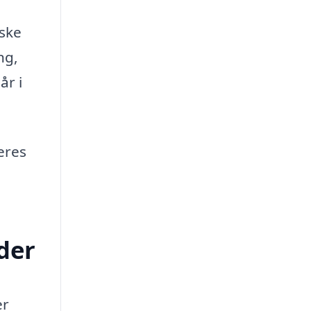
iske
ng,
år i
eres
eder
er