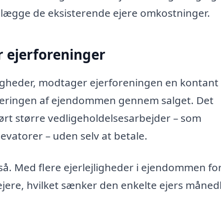
ægge de eksisterende ejere omkostninger.
 ejerforeninger
jligheder, modtager ejerforeningen en kontant
overingen af ejendommen gennem salget. Det
ført større vedligeholdelsesarbejder – som
evatorer – uden selv at betale.
så. Med flere ejerlejligheder i ejendommen fo
jere, hvilket sænker den enkelte ejers måned