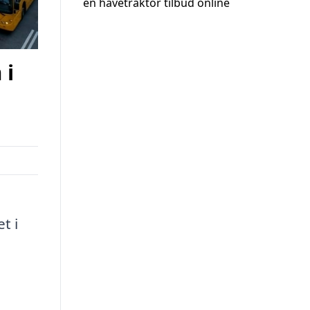
en havetraktor tilbud online
 i
t i