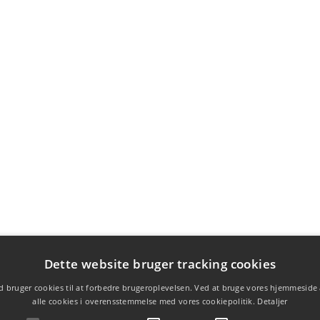
Dette website bruger tracking cookies
 bruger cookies til at forbedre brugeroplevelsen. Ved at bruge vores hjemmeside
alle cookies i overensstemmelse med vores cookiepolitik.
Detaljer